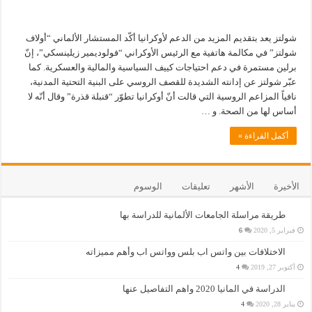
شولتز يعد بتقديم المزيد من الدعم لأوكرانيا أكّد المستشار الألماني “أولاف
شولتز” في مكالمة هاتفية مع الرئيس الأوكراني “فولوديمير زيلينسكي”، إنّ
برلين مستمرة في دعم احتياجات كييف السياسية والمالية والعسكرية. كما
عبّر شولتز عن إدانته الشديدة للقصف الروسي على البنية التحتية المدنية،
نافياً المزاعم الروسية التي قالت أنّ أوكرانيا تطوّر “قنبلة قذرة” وقال أنّه لا
أساس لها من الصحة. و …
أكمل القراءة »
الأخيرة
الأشهر
تعليقات
الوسوم
طريقة مراسلة الجامعات الألمانية للدراسة بها
فبراير 5, 2020
6
الاختلافات بين واتس اب بلس وواتس اب وأهم مميزاته
أكتوبر 27, 2019
4
الدراسة في المانيا 2020 واهم التفاصيل عنها
يناير 28, 2020
4