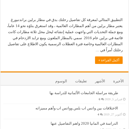
التطبيق المثالي لمعرفة كل تفاصيل رحلتك بدق في مطار برلين براندنبورغ.
يعتبر مطار برلين من أهم المطارات العالمية ، وقد استغرق بناؤه نحو 14 عاماَ،
ومع جملة التحديات التي واجهت عملية إنشائه ليحل محل ثلاثة مطارات كانت
قائمة في برلين عام 2016 سمي بالمطار الملعون. ومع تزايد الازدحام في
المطارات العالمية وخاصة فترة العطلات الرسمية يكون الاطلاع على تفاصيل
رحلتك أمراً في …
أكمل القراءة »
الأخيرة
الأشهر
تعليقات
الوسوم
طريقة مراسلة الجامعات الألمانية للدراسة بها
فبراير 5, 2020
6
الاختلافات بين واتس اب بلس وواتس اب وأهم مميزاته
أكتوبر 27, 2019
4
الدراسة في المانيا 2020 واهم التفاصيل عنها