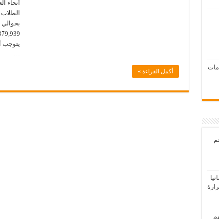
يتوجب أ
…
امات
أكمل القراءة »
عم
يا
رارة
هم