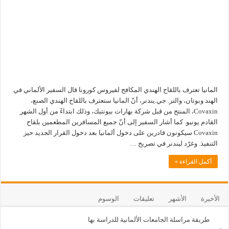
المانيا تعترف باللقاح الهندي المكافح لفيروس كورونا قال السفير الألماني في
الهند وبوتان، والتر. جي.يندنر، أنّ المانيا ستعترف باللقاح الهندي الصنع،
Covaxin، المنتج من قبل شركة بهارات بيونتيك، وذلك ابتداءً من أول الشهر
القادم يونيو. كما أشار السفير إلى أنّ جميع المسافرين المطعمين بلقاح
Covaxin سيكونون قادرين على دخول ألمانيا بعد دخول القرار الجديد حيز
التنفيذ. وغرّد ليندنر في تصريح …
أكمل القراءة »
الأخيرة
الأشهر
تعليقات
الوسوم
طريقة مراسلة الجامعات الألمانية للدراسة بها