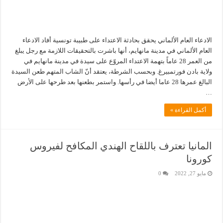
الادعاء العام الألماني يحقق بحادثة الاعتداء على طبيبة تونسية أفاد الادعاء
العام الألماني في مدينة مانهايم، أنها باشرت بالتحقيقات اللازمة مع رجل يبلغ
من العمر 28 عاماً بتهمة الاعتداء المروّع على سيدة في مدينة مانهايم في
ولاية بادن فورتمبيرغ. وبحسب الشرطة، يعتقد أنّ الشاب المتهم طعن السيدة
البالغ عمرها 28 عاما أيضا في رأسها. واستمر بطعنها بعد طرحها على الأرض
…
أكمل القراءة »
المانيا تعترف باللقاح الهندي المكافح لفيروس
كورونا
مايو 27, 2022
0