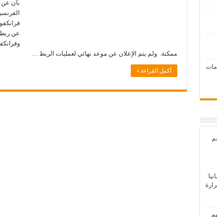
بان عن 
فرانكفو
عن ربط 
وفرانكفو
ممكنة. ولم يتم الإعلان عن موعد نهائي لعمليات الربط …
امات
أكمل القراءة »
عم
يا
رارة
هم