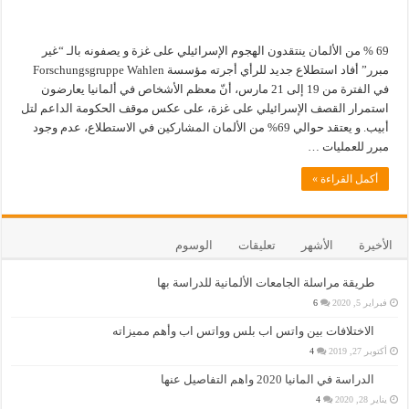
69 % من الألمان ينتقدون الهجوم الإسرائيلي على غزة و يصفونه بالـ “غير
مبرر” أفاد استطلاع جديد للرأي أجرته مؤسسة Forschungsgruppe Wahlen
في الفترة من 19 إلى 21 مارس، أنّ معظم الأشخاص في ألمانيا يعارضون
استمرار القصف الإسرائيلي على غزة، على عكس موقف الحكومة الداعم لتل
أبيب. و يعتقد حوالي 69% من الألمان المشاركين في الاستطلاع، عدم وجود
مبرر للعمليات …
أكمل القراءة »
الأخيرة
الأشهر
تعليقات
الوسوم
طريقة مراسلة الجامعات الألمانية للدراسة بها
فبراير 5, 2020
6
الاختلافات بين واتس اب بلس وواتس اب وأهم مميزاته
أكتوبر 27, 2019
4
الدراسة في المانيا 2020 واهم التفاصيل عنها
يناير 28, 2020
4