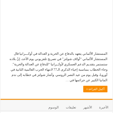
المستشار الألماني يتعهد بالدفاع عن الحرية و العدالة في أوكـــرانيا قال
المستشار الألماني “أولاف شولتز” في تصريح تلفزيوني يوم الأحد، إنّ بلاده
ستستمر بتقديم الدعم العسكري لأوكــرانيا “للدفاع عن العدالة والحرية”.
وجاء الخطاب بمناسبة إحياء الذكرى الـ77 لانتهاء الحرب العالمية الثانية في
أوروبا، وقبل يوم من عيد النصر الروسي. وأشار شولتز في خطابه إلى ندم
المانيا الكبير عن جرائمها في …
أكمل القراءة »
الأخيرة
الأشهر
تعليقات
الوسوم