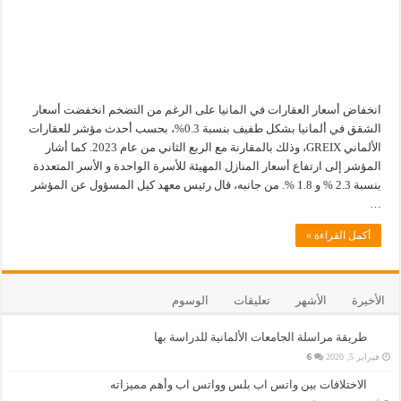
انخفاض أسعار العقارات في المانيا على الرغم من التضخم انخفضت أسعار
الشقق في ألمانيا بشكل طفيف بنسبة 0.3%، بحسب أحدث مؤشر للعقارات
الألماني GREIX، وذلك بالمقارنة مع الربع الثاني من عام 2023. كما أشار
المؤشر إلى ارتفاع أسعار المنازل المهيئة للأسرة الواحدة و الأسر المتعددة
بنسبة 2.3 % و 1.8 %. من جانبه، قال رئيس معهد كيل المسؤول عن المؤشر
…
أكمل القراءة »
الأخيرة
الأشهر
تعليقات
الوسوم
طريقة مراسلة الجامعات الألمانية للدراسة بها
فبراير 5, 2020
6
الاختلافات بين واتس اب بلس وواتس اب وأهم مميزاته