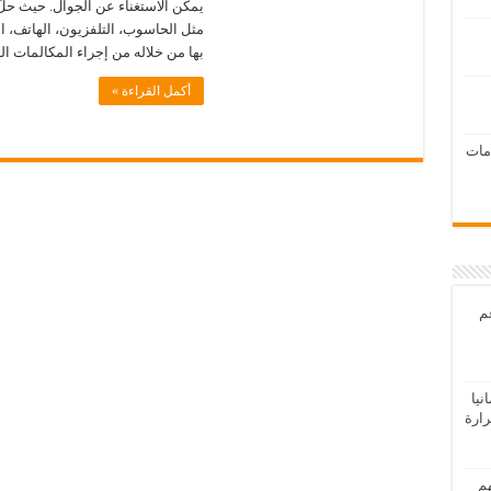
يمكن الاستغناء عن الجوال. حيث حلّ 
مثل الحاسوب، التلفزيون، الهاتف، الك
بها من خلاله من إجراء المكالمات ا
أكمل القراءة »
امات
عم
يا
رارة
هم