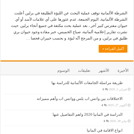
الشرطة الألمانية توقف عملية البحث عن اللبؤة الطليقة في برلين أعلنت
الشرطة الألمانية، اليوم الجمعة، عدم عثورها على أي علامات لأسد أو أي
حيوان مفترس كبير آخر ، بعد عملية بحث مكثفة في جميع أنحاء برلين. حيث
نشرت تقارير إعلامية ألمانية، صباح الخميس، خبر مفاده وجود حيوان بري
طليق في برلين، و من المرجح أنّه لبؤة. و بحسب خبيران فحصا …
أكمل القراءة »
الأخيرة
الأشهر
تعليقات
الوسوم
طريقة مراسلة الجامعات الألمانية للدراسة بها
فبراير 5, 2020
6
الاختلافات بين واتس اب بلس وواتس اب وأهم مميزاته
أكتوبر 27, 2019
4
الدراسة في المانيا 2020 واهم التفاصيل عنها
يناير 28, 2020
4
انواع الاقامة في المانيا