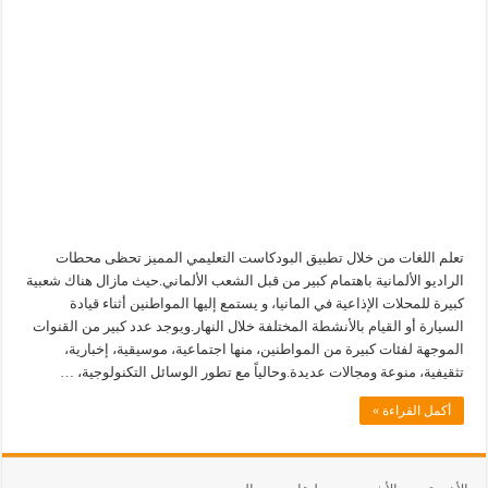
تعلم اللغات من خلال تطبيق البودكاست التعليمي المميز تحظى محطات
الراديو الألمانية باهتمام كبير من قبل الشعب الألماني.حيث مازال هناك شعبية
كبيرة للمحلات الإذاعية في المانيا، و يستمع إليها المواطنين أثناء قيادة
السيارة أو القيام بالأنشطة المختلفة خلال النهار.ويوجد عدد كبير من القنوات
الموجهة لفئات كبيرة من المواطنين، منها اجتماعية، موسيقية، إخبارية،
تثقيفية، منوعة ومجالات عديدة.وحالياً مع تطور الوسائل التكنولوجية، …
أكمل القراءة »