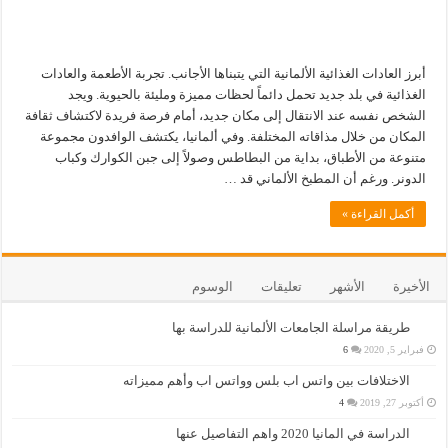
أبرز العادات الغذائية الألمانية التي يتبناها الأجانب. تجربة الأطعمة والعادات
الغذائية في بلد جديد تحمل دائماً لحظات مميزة ومليئة بالحيوية. ويجد
الشخص نفسه عند الانتقال إلى مكان جديد، أمام فرصة فريدة لاكتشاف ثقافة
المكان من خلال مذاقاته المختلفة. وفي ألمانيا، يكتشف الوافدون مجموعة
متنوعة من الأطباق، بداية من البطاطس وصولاً إلى جبن الكوارك وكباب
الدونر. ورغم أن المطبخ الألماني قد …
أكمل القراءة »
الأخيرة
الأشهر
تعليقات
الوسوم
طريقة مراسلة الجامعات الألمانية للدراسة بها
فبراير 5, 2020
6
الاختلافات بين واتس اب بلس وواتس اب وأهم مميزاته
أكتوبر 27, 2019
4
الدراسة في المانيا 2020 واهم التفاصيل عنها