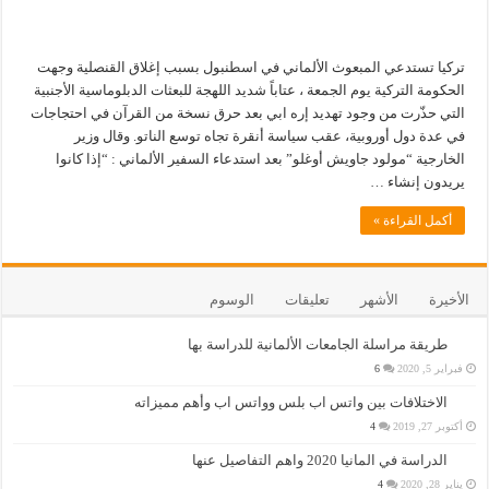
تركيا تستدعي المبعوث الألماني في اسطنبول بسبب إغلاق القنصلية وجهت
الحكومة التركية يوم الجمعة ، عتاباً شديد اللهجة للبعثات الدبلوماسية الأجنبية
التي حذّرت من وجود تهديد إره ابي بعد حرق نسخة من القرآن في احتجاجات
في عدة دول أوروبية، عقب سياسة أنقرة تجاه توسع الناتو. وقال وزير
الخارجية “مولود جاويش أوغلو” بعد استدعاء السفير الألماني : “إذا كانوا
يريدون إنشاء …
أكمل القراءة »
الأخيرة
الأشهر
تعليقات
الوسوم
طريقة مراسلة الجامعات الألمانية للدراسة بها
فبراير 5, 2020
6
الاختلافات بين واتس اب بلس وواتس اب وأهم مميزاته
أكتوبر 27, 2019
4
الدراسة في المانيا 2020 واهم التفاصيل عنها
يناير 28, 2020
4