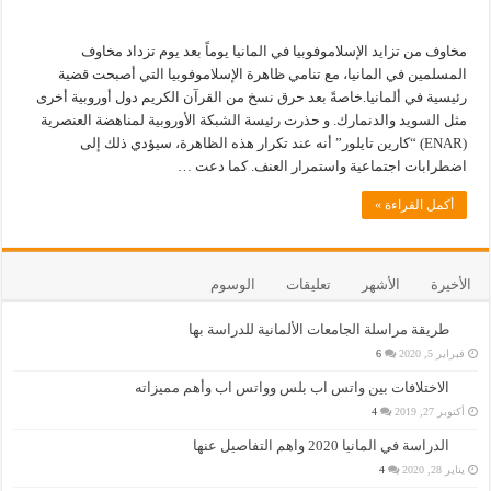
مخاوف من تزايد الإسلاموفوبيا في المانيا يوماً بعد يوم تزداد مخاوف
المسلمين في المانيا، مع تنامي ظاهرة الإسلاموفوبيا التي أصبحت قضية
رئيسية في ألمانيا.خاصةً بعد حرق نسخ من القرآن الكريم دول أوروبية أخرى
مثل السويد والدنمارك. و حذرت رئيسة الشبكة الأوروبية لمناهضة العنصرية
(ENAR) “كارين تايلور” أنه عند تكرار هذه الظاهرة، سيؤدي ذلك إلى
اضطرابات اجتماعية واستمرار العنف. كما دعت …
أكمل القراءة »
الأخيرة
الأشهر
تعليقات
الوسوم
طريقة مراسلة الجامعات الألمانية للدراسة بها
فبراير 5, 2020
6
الاختلافات بين واتس اب بلس وواتس اب وأهم مميزاته
أكتوبر 27, 2019
4
الدراسة في المانيا 2020 واهم التفاصيل عنها
يناير 28, 2020
4