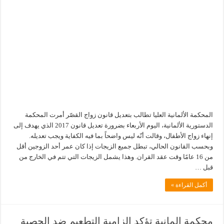
المحكمة الألمانية العليا تطالب بتعديل قانون زواج القصّر أمرت المحكمة
الدستورية الألمانية، اليوم الأربعاء بضرورة تعديل قانون 2017 الذي يهدف إلى
إنهاء زواج الأطفال، وقالت أنّه ليس واضحاً بما فيه الكفاية ويجب تعديله.
وبحسب القانون الحالي، تبطل جميع الزيجات إذا كان عمر أحد الزوجين أقل
من 16 عامًا وقت عقد القران. وهذا يشمل الزيجات التي تتم في الخارج من
قبل …
أكمل القراءة »
محكمة المانية تؤكد إلزامية التطعيم ضد الحصبة