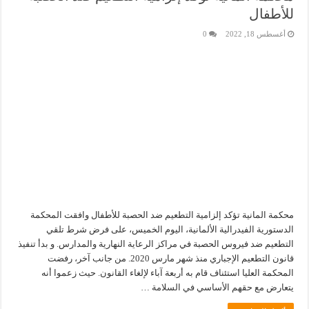
للأطفال
أغسطس 18, 2022
0
محكمة المانية تؤكد إلزامية التطعيم ضد الحصبة للأطفال وافقت المحكمة
الدستورية الفيدرالية الألمانية، اليوم الخميس، على فرض شرط تلقي
التطعيم ضد فيروس الحصبة في مراكز الرعاية النهارية والمدارس. و بدأ تنفيذ
قانون التطعيم الإجباري منذ شهر مارس 2020. من جانب آخر، رفضت
المحكمة العليا استئناف قام به أربعة آباء لإلغاء القانون. حيث زعموا أنه
يتعارض مع حقهم الأساسي في السلامة …