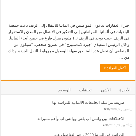
خبراء العقارات يدعون المواطنين في المانيا للانتقال إلى الريف دعت جمعية
البلديات في ألمانيا، المواطنين إلى التفكير في الانتقال من المدن والاستقرار
في الريف. حيث يوجد في الريف 1.3 مليون منزل فارغ في جميع أنحاء ألمانيا.
و قال الرئيس التنفيذي “جيرد لاندسبيرج” في تصريح صحفي: “سيكون من
المنطقي أن نجعل هذه المناطق سهلة الوصول مع روابط النقل الجيدة. وذلك
من …
أكمل القراءة »
الأخيرة
الأشهر
تعليقات
الوسوم
طريقة مراسلة الجامعات الألمانية للدراسة بها
فبراير 5, 2020
6
الاختلافات بين واتس اب بلس وواتس اب وأهم مميزاته
أكتوبر 27, 2019
4
الدراسة في المانيا 2020 واهم التفاصيل عنها