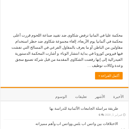
محكمة عليا في المانيا ترفض شكاوى ضد تقييد صناعة اللحوم قررت أعلى
محكمة في ألمانيا يوم الأربعاء، إلغاء مجموعة شكاوى ضد حظر استخدام
مقاولين من الباطن أو ما يعرف بالمقاول الفرعي في المسالخ التي تفشت
فيها فيروس كورونا في بداية انتشار الوباء. و أشارت المحكمة الدستورية
الفيدرالية إلى إنها رفضت الشكاوى المقدمة من قبل شركة تصنيع سجق
وعدة وكالات توظيف …
أكمل القراءة »
الأخيرة
الأشهر
تعليقات
الوسوم
طريقة مراسلة الجامعات الألمانية للدراسة بها
فبراير 5, 2020
6
الاختلافات بين واتس اب بلس وواتس اب وأهم مميزاته