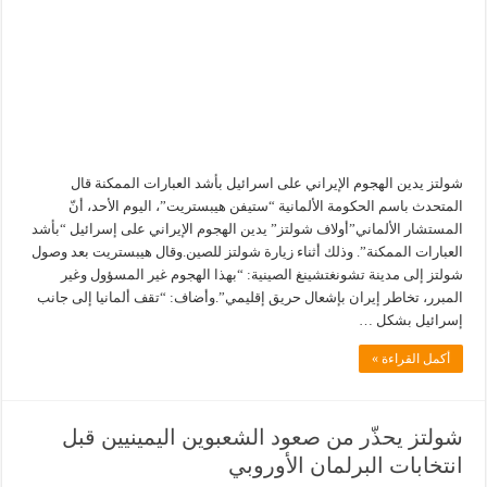
شولتز يدين الهجوم الإيراني على اسرائيل بأشد العبارات الممكنة قال
المتحدث باسم الحكومة الألمانية “ستيفن هيبستريت”، اليوم الأحد، أنّ
المستشار الألماني”أولاف شولتز” يدين الهجوم الإيراني على إسرائيل “بأشد
العبارات الممكنة”. وذلك أثناء زيارة شولتز للصين.وقال هيبستريت بعد وصول
شولتز إلى مدينة تشونغتشينغ الصينية: “بهذا الهجوم غير المسؤول وغير
المبرر، تخاطر إيران بإشعال حريق إقليمي”.وأضاف: “تقف ألمانيا إلى جانب
إسرائيل بشكل …
أكمل القراءة »
شولتز يحذّر من صعود الشعبوين اليمينيين قبل
انتخابات البرلمان الأوروبي