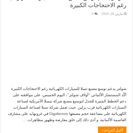
رغم الاحتجاجات الكبيرة
مارس 28, 2024
0
شولتز يدعم توسع مصنع تسلا للسيارات الكهربائية رغم الاحتجاجات الكبيرة
أكّد المستشار الألماني “أولاف شولتز”، اليوم الخميس، على موافقته على
دعم الخطط المثيرة للجدل لتوسيع مصنع شركة تيسلا الأمريكية لصناعة
السيارات الكهربائية قرب برلين. حيث تعمل شركة تسلا لصناعة السيارات
الكهربائية على مضاعفة حجم مصنعها Gigafactory في غرونهايد على مشارف
العاصمة الألمانية. و أدى ذلك إلى خلق معارضة وظهور مظاهرات …
أكمل القراءة »