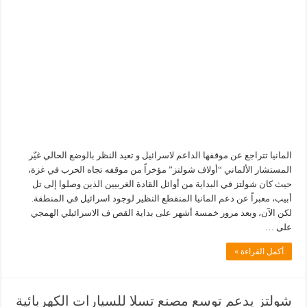
المانيا تتراجع عن موقفها الداعم لاسرائيل و تعيد النظر بالوضع الحالي غيّر
المستشار الألماني “أولاف شولتز” مؤخراً من موقفه تجاه الحرب في غزة،
حيث كان شولتز في البداية من أوائل القادة الغربيين الذين وصلوا إلى تل
أبيب، معبراً عن دعم المانيا المنقطع النظير لوجود اسرائيل في المنطقة.
لكن الآن، وبعد مرور خمسة أشهر على بداية القص ف الاسرائيلي الهمجي
على …
أكمل القراءة »
شولتز يدعم توسع مصنع تسلا للسيارات الكهربائية