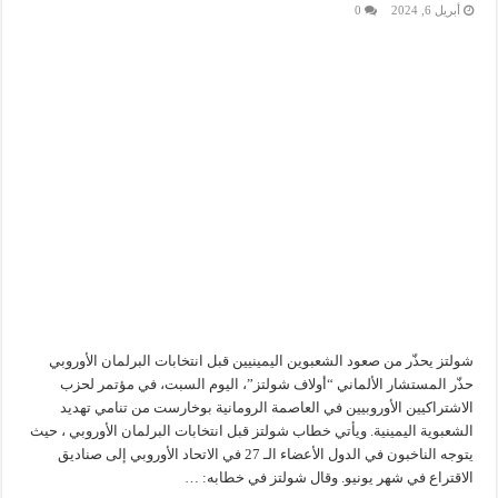
أبريل 6, 2024
0
شولتز يحذّر من صعود الشعبوين اليمينيين قبل انتخابات البرلمان الأوروبي
حذّر المستشار الألماني “أولاف شولتز”، اليوم السبت، في مؤتمر لحزب
الاشتراكيين الأوروبيين في العاصمة الرومانية بوخارست من تنامي تهديد
الشعبوية اليمينية. ويأتي خطاب شولتز قبل انتخابات البرلمان الأوروبي ، حيث
يتوجه الناخبون في الدول الأعضاء الـ 27 في الاتحاد الأوروبي إلى صناديق
الاقتراع في شهر يونيو. وقال شولتز في خطابه: …