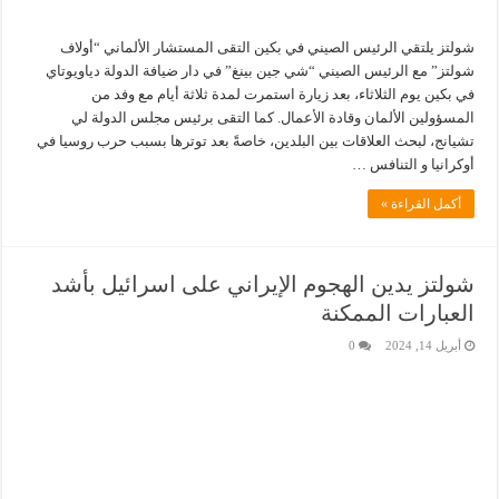
شولتز يلتقي الرئيس الصيني في بكين التقى المستشار الألماني “أولاف
شولتز” مع الرئيس الصيني “شي جين بينغ” في دار ضيافة الدولة دياويوتاي
في بكين يوم الثلاثاء، بعد زيارة استمرت لمدة ثلاثة أيام مع وفد من
المسؤولين الألمان وقادة الأعمال. كما التقى برئيس مجلس الدولة لي
تشيانج، لبحث العلاقات بين البلدين، خاصةً بعد توترها بسبب حرب روسيا في
أوكرانيا و التنافس …
أكمل القراءة »
شولتز يدين الهجوم الإيراني على اسرائيل بأشد
العبارات الممكنة
أبريل 14, 2024
0