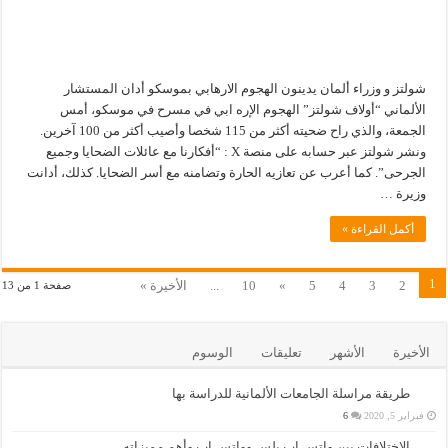
شولتز و وزراء ألمان يدينون الهجوم الارهابي بموسكو أدان المستشار
الألماني “أولاف شولتز” الهجوم الإره ابي في مسرح في موسكو، أمس
الجمعة، والذي راح ضحيته أكثر من 115 شخصا وأصيب أكثر من 100 آخرين.
ونشر شولتز عبر حسابه على منصة X : “أفكارنا مع عائلات الضحايا وجميع
الجرحى”. كما أعرب عن تعازيه الحارة وتضامنه مع أسر الضحايا. كذلك، أدانت
وزيرة …
أكمل القراءة »
1
2
3
4
5
»
10
...
الأخيرة »
صفحة 1 من 13
الأخيرة
الأشهر
تعليقات
الوسوم
طريقة مراسلة الجامعات الألمانية للدراسة بها
فبراير 5, 2020
6
الاختلافات بين واتس اب بلس وواتس اب وأهم مميزاته