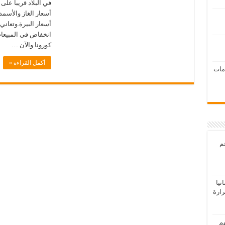
في البلاد قريباً عل
أسعار الغاز والأسمد
أسعار البيرة.وتعان
انخفاض في المبيعات
كورونا.والآن …
أكمل القراءة »
امات
عم
يا
رارة
هم