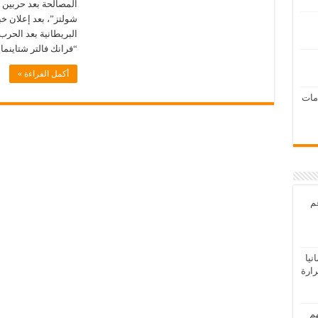
المصالحة بعد حربين ع
شولتز”، بعد إعلان خبر
البريطانية بعد الحرب ا
“فرانك فالتر شتاينماير”، إن 
أكمل القراءة »
امات
عم
يا
رارة
هم