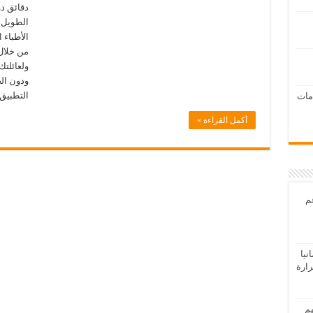
دقائق د
الطويل ف
الأطباء 
ولعائلتك
ودون ال
التطبيق
امات
أكمل القراءة »
عم
يا
رارة
هم