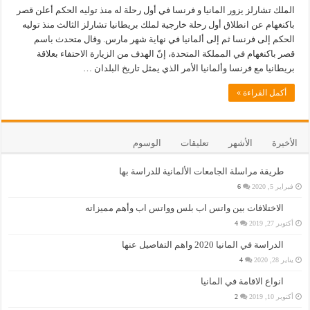
الملك تشارلز يزور المانيا و فرنسا في أول رحلة له منذ توليه الحكم أعلن قصر
باكنغهام عن انطلاق أول رحلة خارجية لملك بريطانيا تشارلز الثالث منذ توليه
الحكم إلى فرنسا ثم إلى ألمانيا في نهاية شهر مارس. وقال متحدث باسم
قصر باكنغهام في المملكة المتحدة، إنّ الهدف من الزيارة الاحتفاء بعلاقة
بريطانيا مع فرنسا وألمانيا الأمر الذي يمثل تاريخ البلدان …
أكمل القراءة »
الأخيرة
الأشهر
تعليقات
الوسوم
طريقة مراسلة الجامعات الألمانية للدراسة بها
فبراير 5, 2020
6
الاختلافات بين واتس اب بلس وواتس اب وأهم مميزاته
أكتوبر 27, 2019
4
الدراسة في المانيا 2020 واهم التفاصيل عنها
يناير 28, 2020
4
انواع الاقامة في المانيا
أكتوبر 10, 2019
2