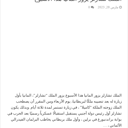
مارس 28, 2023
0
الملك تشارلز يزور المانيا هذا الأسبوع يزور الملك “تشارلز”، المانيا بأول
زيارة له بعد تنصيبه ملكًا لبريطانيا، يوم الأربعاء.ومن المقرر أن يصطحب
الملك زوجته الملكة “كاميلا” ، في زيارة تستمر لمدة ثلاثة أيام .وبذلك يكون
تشارلز أول رئيس دولة أجنبي يستقبل استقبالًا عسكرياً رسميًا بعد الحرب في
بوابة براندنبورغ في برلين ، وأول ملك بريطاني يخاطب البرلمان الفيدرالي
الألماني ، …