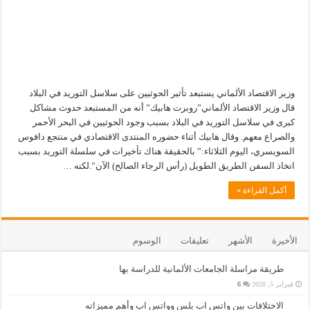
وزير الاقتصاد الألماني يستبعد تأثير الحوثيين على سلاسل التوريد في البلاد
قال وزير الاقتصاد الألماني”روبرت هابيك” أنه من المستبعد حدوث مشاكل
كبرى في سلاسل التوريد في البلاد بسبب وجود الحوثيين في البحر الأحمر
والصراع معهم. وقال هابيك أثناء حضوره المنتدى الاقتصادي في منتجع دافوس
السويسري، اليوم الثلاثاء:” بالحقيقة هناك تأخيرات في سلسلة التوريد بسبب
اتخاذ السفن الطريق الطويل (رأس الرجاء الصالح) الآن”.لكنه …
أكمل القراءة »
الأخيرة
الأشهر
تعليقات
الوسوم
طريقة مراسلة الجامعات الألمانية للدراسة بها
فبراير 5, 2020
6
الاختلافات بين واتس اب بلس وواتس اب وأهم مميزاته