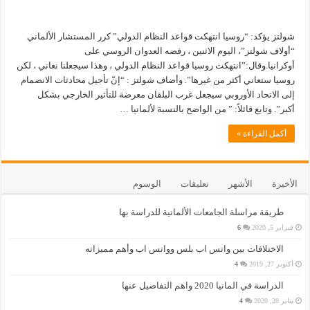
شولتز يؤكد: “روسيا انتهكت قواعد النظام الدولي” كرر المستشار الألماني
“أولاف شولتز”، اليوم الاثنين ، رفضه العدوان الروسي على
أوكرانيا.وقال:”انتهكت روسيا قواعد النظام الدولي ، وهذا سيجعلنا نعاني ، لكن
روسيا ستعاني أكثر من غيرها”. وأضاف شولتز : “إنّ تأجيل محادثات الانضمام
إلى الاتحاد الأوروبي سيجعل غرب البلقان معرضة للتأثير الخارجي بشكل
أكبر”. وتابع قائلاً: ” من الواضح بالنسبة لألمانيا …
أكمل القراءة »
الأخيرة
الأشهر
تعليقات
الوسوم
طريقة مراسلة الجامعات الألمانية للدراسة بها
فبراير 5, 2020
6
الاختلافات بين واتس اب بلس وواتس اب وأهم مميزاته
أكتوبر 27, 2019
4
الدراسة في المانيا 2020 واهم التفاصيل عنها
يناير 28, 2020
4