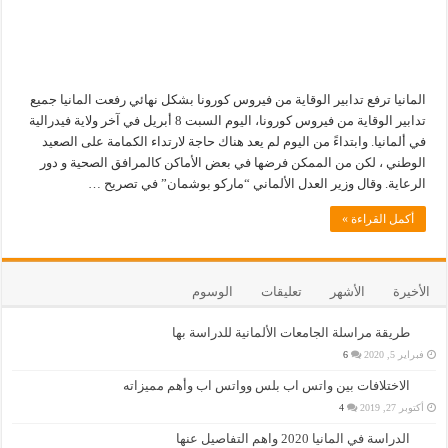
المانيا ترفع تدابير الوقاية من فيروس كورونا بشكل نهائي رفعت المانيا جميع
تدابير الوقاية من فيروس كورونا، اليوم السبت 8 أبريل في آخر ولاية فيدرالية
في ألمانيا. وابتداءً من اليوم لم يعد هناك حاجة لارتداء الكمامة على الصعيد
الوطني ، لكن من الممكن فرضها في بعض الأماكن كالمرافق الصحية و دور
الرعاية. وقال وزير العدل الألماني “ماركو بوشمان” في تصريح …
أكمل القراءة »
الأخيرة
الأشهر
تعليقات
الوسوم
طريقة مراسلة الجامعات الألمانية للدراسة بها
فبراير 5, 2020
6
الاختلافات بين واتس اب بلس وواتس اب وأهم مميزاته
أكتوبر 27, 2019
4
الدراسة في المانيا 2020 واهم التفاصيل عنها