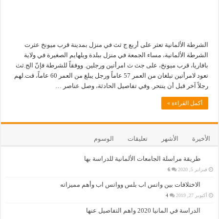
الشرطة الألمانية تعثر على أربع ج ثث في منزل بمدينة قرب ميونخ عثرت
الشرطة الألمانية، مساء الجمعة في منزل ببلدة ويلهايم الصغيرة في ولاية
بافاريا، قرب ميونخ، على جث ث امرأتين ورجلين. ووفقاً للشرطة فإنّ الج.ثث
تعود لامرأتين تبلغان من العمر 57 عاماً ورجل يبلغ من العمر 60 عاماً، قت.لهم
رجلاً آخر قبل أن ينتحر. وفي تفاصيل الحادثة، وصل عناصر …
أكمل القراءة »
الأخيرة
الأشهر
تعليقات
الوسوم
طريقة مراسلة الجامعات الألمانية للدراسة بها
فبراير 5, 2020
6
الاختلافات بين واتس اب بلس وواتس اب وأهم مميزاته
أكتوبر 27, 2019
4
الدراسة في المانيا 2020 واهم التفاصيل عنها