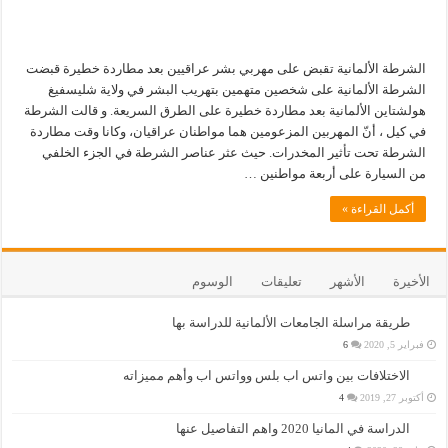
الشرطة الألمانية تقبض على مهربي بشر عراقيين بعد مطاردة خطيرة قبضت
الشرطة الألمانية على شخصين متهمين بتهريب البشر في ولاية شليسفيغ
هولشتاين الألمانية بعد مطاردة خطيرة على الطرق السريعة. و قالت الشرطة
في كيل ، أنّ المهربين المزعومين هما مواطنان عراقيان، وكانا وقت مطاردة
الشرطة تحت تأثير المخدرات. حيث عثر عناصر الشرطة في الجزء الخلفي
من السيارة على أربعة مواطنين …
أكمل القراءة »
الأخيرة
الأشهر
تعليقات
الوسوم
طريقة مراسلة الجامعات الألمانية للدراسة بها
فبراير 5, 2020
6
الاختلافات بين واتس اب بلس وواتس اب وأهم مميزاته
أكتوبر 27, 2019
4
الدراسة في المانيا 2020 واهم التفاصيل عنها