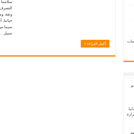
سلامتنا 
التصرف ف
وثقة. و
حياتنا، 
سيما من 
سبيل …
امات
أكمل القراءة »
عم
يا
رارة
هم