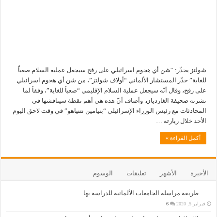
شولتز يحذّر: “شن أي هجوم اسرائيلي على رفح سيجعل عملية السلام صعباً
للغاية” حذّر المستشار الألماني “أولاف شولتز”، من شن أي هجوم اسرائيلي
على رفح، وقال أنّه سيجعل عملية السلام الإقليمي “صعباً للغاية”، وفقاً لما
نشرته صحيفة الغارديان. وأضاف أنّ هذه هي أهم نقطة سيناقشها في
المحادثات مع رئيس الوزراء الإسرائيلي “بنيامين نتنياهو” في وقت لاحق اليوم
الأحد خلال زيارته …
أكمل القراءة »
الأخيرة
الأشهر
تعليقات
الوسوم
طريقة مراسلة الجامعات الألمانية للدراسة بها
فبراير 5, 2020
6