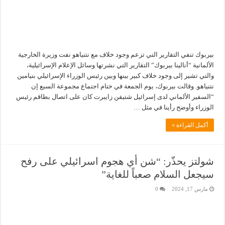
بيربوك تنفي التقارير التي تزعم وجود خلاف مع نتنياهو نفت وزيرة الخارجية
الألمانية “أنالينا بيربوك” التقارير التي نشرتها وسائل الإعلام الإسرائيلية،
والتي تشير إلى وجود خلاف كبير بينها وبين رئيس الوزراء الإسرائيلي بنيامين
نتنياهو. وقالت بيربوك، يوم الجمعة في ختام اجتماع مجموعة السبع إن
“السفير الألماني لدى إسرائيل شتيفن زايبرت كان على اتصال بطاقم رئيس
الوزراء وأوضح رأينا في مثل …
أكمل القراءة »
شولتز يحذّر: “شن أي هجوم اسرائيلي على رفح
سيجعل السلام صعباً للغاية”
مارس 17, 2024
0