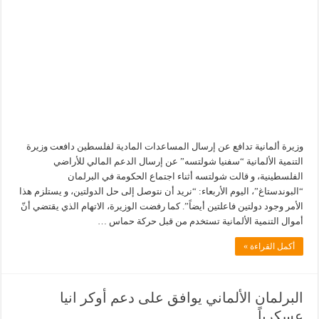
وزيرة ألمانية تدافع عن إرسال المساعدات المادية لفلسطين دافعت وزيرة
التنمية الألمانية “سفنيا شولتسه” عن إرسال الدعم المالي للأراضي
الفلسطينية، و قالت شولتسه أثناء اجتماع الحكومة في البرلمان
“البوندستاغ”، اليوم الأربعاء: “نريد أن نتوصل إلى حل الدولتين، و يستلزم هذا
الأمر وجود دولتين فاعلتين أيضاً”. كما رفضت الوزيرة، الاتهام الذي يقتضي أنّ
أموال التنمية الألمانية تستخدم من قبل حركة حماس …
أكمل القراءة »
البرلمان الألماني يوافق على دعم أوكر انيا
عسكرياً