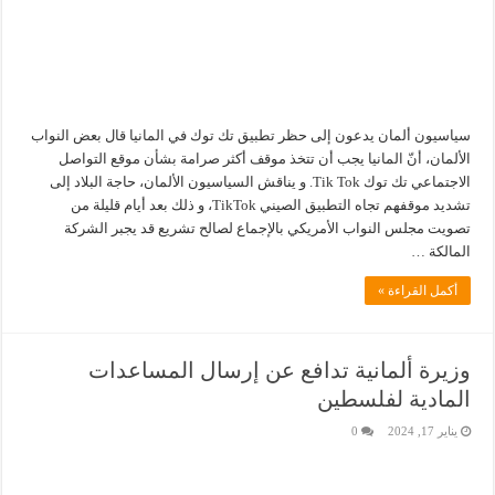
سياسيون ألمان يدعون إلى حظر تطبيق تك توك في المانيا قال بعض النواب
الألمان، أنّ المانيا يجب أن تتخذ موقف أكثر صرامة بشأن موقع التواصل
الاجتماعي تك توك Tik Tok. و يناقش السياسيون الألمان، حاجة البلاد إلى
تشديد موقفهم تجاه التطبيق الصيني TikTok، و ذلك بعد أيام قليلة من
تصويت مجلس النواب الأمريكي بالإجماع لصالح تشريع قد يجبر الشركة
المالكة …
أكمل القراءة »
وزيرة ألمانية تدافع عن إرسال المساعدات
المادية لفلسطين
يناير 17, 2024
0