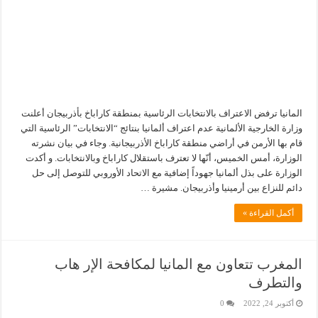
المانيا ترفض الاعتراف بالانتخابات الرئاسية بمنطقة كاراباخ بأذربيجان أعلنت
وزارة الخارجية الألمانية عدم اعتراف ألمانيا بنتائج “الانتخابات” الرئاسية التي
قام بها الأرمن في أراضي منطقة كاراباخ الأذربيجانية. وجاء في بيان نشرته
الوزارة، أمس الخميس، أنّها لا تعترف باستقلال كاراباخ وبالانتخابات. و أكدت
الوزارة على بذل ألمانيا جهوداً إضافية مع الاتحاد الأوروبي للتوصل إلى حل
دائم للنزاع بين أرمينيا وأذربيجان. مشيرة …
أكمل القراءة »
المغرب تتعاون مع المانيا لمكافحة الإر هاب
والتطرف
أكتوبر 24, 2022
0