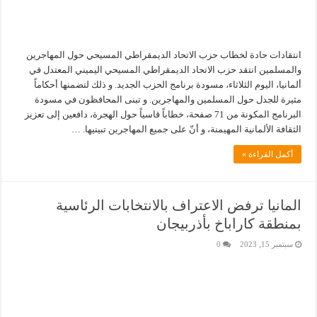
انتقادات حادة لخطاب حزب الاتحاد الديمقراطي المسيحي حول المهاجرين
والمسلمين انتقد حزب الاتحاد الديمقراطي المسيحي اليميني المعتدل في
ألمانيا، اليوم الثلاثاء، مسودة برنامج الحزب الجديد. و ذلك لتضمنها أحكاماً
مثيرة للجدل حول المسلمين والمهاجرين. و تبنى المحافظون في مسودة
البرنامج المكونة من 71 صفحة، خطاباً قاسياً حول الهجرة، دافعين إلى تعزيز
الثقافة الألمانية المهيمنة، و أنّ على جميع المهاجرين تبينيها. …
أكمل القراءة »
المانيا ترفض الاعتراف بالانتخابات الرئاسية
بمنطقة كاراباخ بأذربيجان
سبتمبر 15, 2023
0