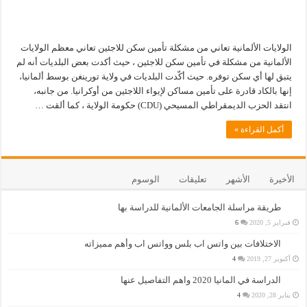
الولايات الألمانية تعاني من مشكلة تأمين سكن للاجئين تعاني معظم الولايات
الألمانية من مشكلة في تأمين سكن للاجئين ، حيث أكدت بعض البلديات أنه لم
يتبق لها أي سكن توفره. حيث أكّدت البلديات في ولاية تورينغن بوسط ألمانيا،
إنها بالكاد قادرة على تأمين مساكن لإيواء اللاجئين من أوكرانيا. من جانبه،
انتقد الحزب الديمقراطي المسيحي (CDU) حكومة الولاية ، كما ألقت …
أكمل القراءة »
الأخيرة
الأشهر
تعليقات
الوسوم
طريقة مراسلة الجامعات الألمانية للدراسة بها
فبراير 5, 2020
6
الاختلافات بين واتس اب بلس وواتس اب وأهم مميزاته
أكتوبر 27, 2019
4
الدراسة في المانيا 2020 واهم التفاصيل عنها
يناير 28, 2020
4