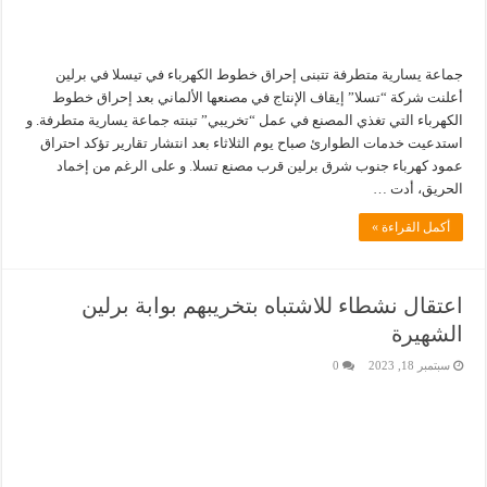
جماعة يسارية متطرفة تتبنى إحراق خطوط الكهرباء في تيسلا في برلين
أعلنت شركة “تسلا” إيقاف الإنتاج في مصنعها الألماني بعد إحراق خطوط
الكهرباء التي تغذي المصنع في عمل “تخريبي” تبنته جماعة يسارية متطرفة. و
استدعيت خدمات الطوارئ صباح يوم الثلاثاء بعد انتشار تقارير تؤكد احتراق
عمود كهرباء جنوب شرق برلين قرب مصنع تسلا. و على الرغم من إخماد
الحريق، أدت …
أكمل القراءة »
اعتقال نشطاء للاشتباه بتخريبهم بوابة برلين
الشهيرة
سبتمبر 18, 2023
0