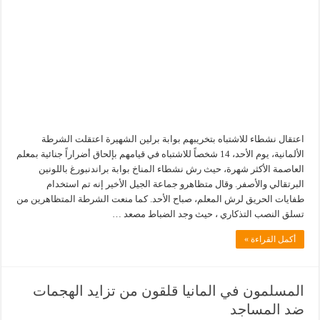
اعتقال نشطاء للاشتباه بتخريبهم بوابة برلين الشهيرة اعتقلت الشرطة
الألمانية، يوم الأحد، 14 شخصاً للاشتباه في قيامهم بإلحاق أضراراً جنائية بمعلم
العاصمة الأكثر شهرة، حيث رش نشطاء المناخ بوابة براندنبورغ باللونين
البرتقالي والأصفر. وقال متظاهرو جماعة الجيل الأخير إنه تم استخدام
طفايات الحريق لرش المعلم، صباح الأحد. كما منعت الشرطة المتظاهرين من
تسلق النصب التذكاري ، حيث وجد الضباط مصعد …
أكمل القراءة »
المسلمون في المانيا قلقون من تزايد الهجمات
ضد المساجد