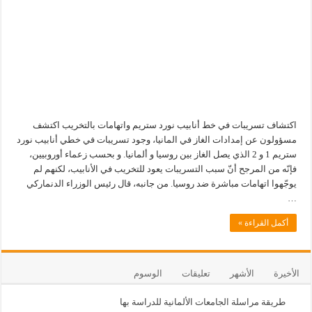
اكتشاف تسريبات في خط أنابيب نورد ستريم واتهامات بالتخريب اكتشف
مسؤولون عن إمدادات الغاز في المانيا، وجود تسريبات في خطي أنابيب نورد
ستريم 1 و 2 الذي يصل الغاز بين روسيا و ألمانيا. و بحسب زعماء أوروبيين،
فإنّه من المرجح أنّ سبب التسريبات يعود للتخريب في الأنابيب، لكنهم لم
يوجّهوا اتهامات مباشرة ضد روسيا. من جانبه، قال رئيس الوزراء الدنماركي
…
أكمل القراءة »
الأخيرة
الأشهر
تعليقات
الوسوم
طريقة مراسلة الجامعات الألمانية للدراسة بها