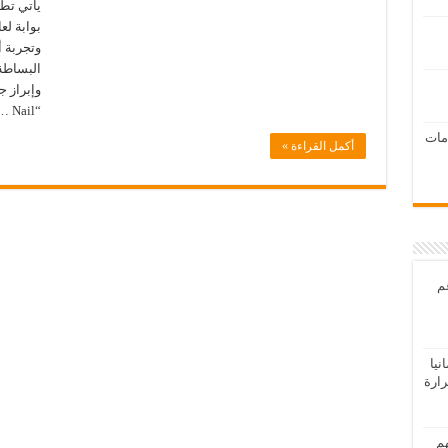
بوابة لع
وتجربة 
البساطة
وإبراز 
“Nail …
امات
أكمل القراءة »
عم
يا
رارة
هم