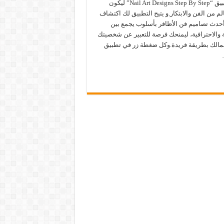
يأتي تطبيق “Nail Art Designs Step By Step” ليكون
الم من الفن والابتكار.و يتيح التطبيق لك اكتشاف
أحدث تصاميم فن الأظافر بأسلوب يجمع بين
 والاحترافية، ليمنحك فرصة للتعبير عن شخصيتك
جمالك بطريقة فريدة.وكل ضغطة زر في تطبيق