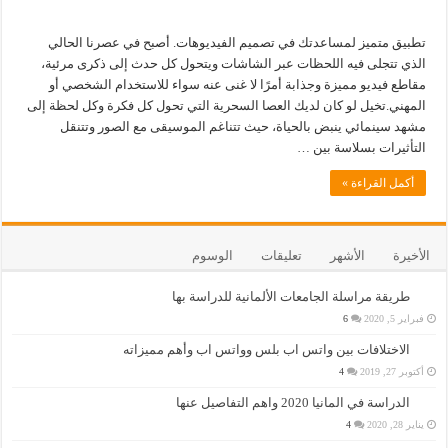
تطبيق متميز لمساعدتك في تصميم الفيديوهات. أصبح في عصرنا الحالي
الذي تتجلى فيه اللحظات عبر الشاشات ويتحول كل حدث إلى ذكرى مرئية،
مقاطع فيديو مميزة وجذابة أمرًا لا غنى عنه سواء للاستخدام الشخصي أو
المهني.تخيل لو كان لديك العصا السحرية التي تحول كل فكرة وكل لحظة إلى
مشهد سينمائي ينبض بالحياة، حيث تتناغم الموسيقى مع الصور وتتنقل
التأثيرات بسلاسة بين …
أكمل القراءة »
الأخيرة
الأشهر
تعليقات
الوسوم
طريقة مراسلة الجامعات الألمانية للدراسة بها
فبراير 5, 2020
6
الاختلافات بين واتس اب بلس وواتس اب وأهم مميزاته
أكتوبر 27, 2019
4
الدراسة في المانيا 2020 واهم التفاصيل عنها
يناير 28, 2020
4