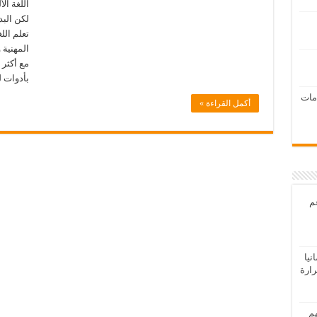
اللغة الأ
لكن البد
تعلم الل
المهنية 
بأدوات 
امات
أكمل القراءة »
عم
يا
رارة
هم