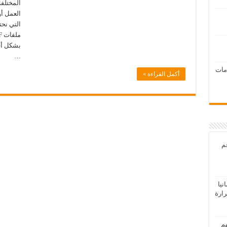
المختلفة
العمل أو
التي نحت
بشكل أف
…
امات
أكمل القراءة »
عم
يا
رارة
هم