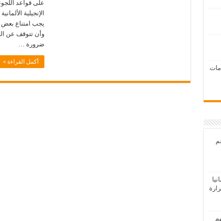
على قواعد اللجوء
الإنجيلية الألماني
يجب امتناع بعض ا
وأن تتوقف عن الت
ضرورة …
أكمل القراءة »
امات
عم
يا
رارة
هم