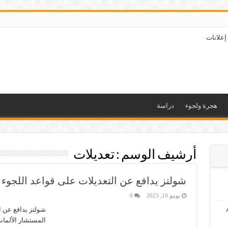
إعلانات
هجرة ولجوء
دراسة
أرشيف الوسم :
تعديلات
شولتز يدافع عن التعديلات على قواعد اللجوء ا
يونيو 10, 2023
0
شولتز يدافع عن ال
المستشار الألمان