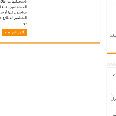
باستخدامها من طلاب
المستخدمين، عناء ا
يتواجدون فيها أو حت
المتعلمين للاطلاع ع
من …
أكمل القراءة »
امات
عم
يا
رارة
هم