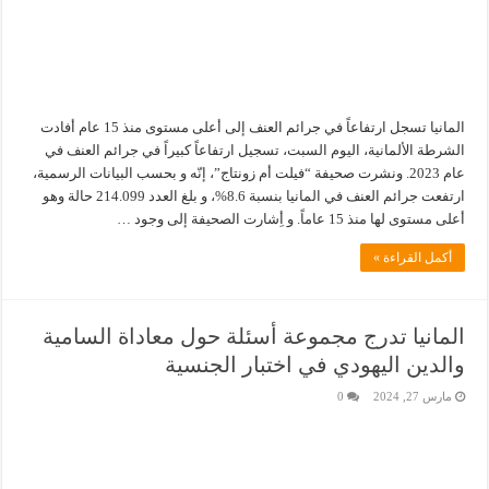
المانيا تسجل ارتفاعاً في جرائم العنف إلى أعلى مستوى منذ 15 عام أفادت
الشرطة الألمانية، اليوم السبت، تسجيل ارتفاعاً كبيراً في جرائم العنف في
عام 2023. ونشرت صحيفة “فيلت أم زونتاج”، إنّه و بحسب البيانات الرسمية،
ارتفعت جرائم العنف في المانيا بنسبة 8.6%، و بلغ العدد 214.099 حالة وهو
أعلى مستوى لها منذ 15 عاماً. و أِشارت الصحيفة إلى وجود …
أكمل القراءة »
المانيا تدرج مجموعة أسئلة حول معاداة السامية
والدين اليهودي في اختبار الجنسية
مارس 27, 2024
0