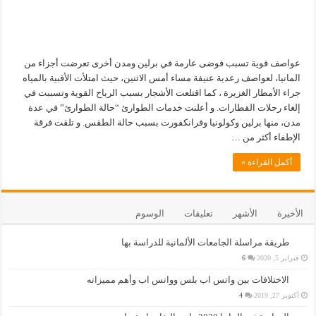
عواصف قوية تسبب فوضى عارمة في برلين ومدن أخرى تعرضت أجزاء من
المانيا، لعواصف رعدية عنيفة مساء أمس الاثنين، حيث امتلأت الأقبية بالمياه
جراء الأمطار الغزيرة ، كما اقتلعت الأشجار بسبب الرياح القوية وتسببت في
إلغاء رحلات القطارات. و أعلنت خدمات الطوارئ “حالة الطوارئ” في عدة
مدن، منها برلين وكولونيا وفرانكفورت بسبب حالة الطقس. و تلقت فرقة
الإطفاء أكثر من …
أكمل القراءة »
الأخيرة
الأشهر
تعليقات
الوسوم
طريقة مراسلة الجامعات الألمانية للدراسة بها
فبراير 5, 2020
6
الاختلافات بين واتس اب بلس وواتس اب وأهم مميزاته
أكتوبر 27, 2019
4