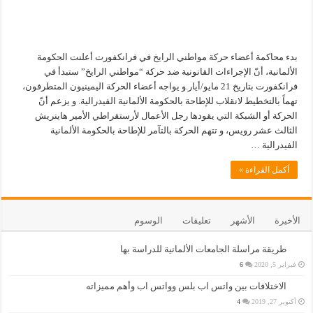
بدء محاكمة أعضاء حركة مواطني الرايخ في فرانكفورت أعلنت الحكومة
الألمانية، أنّ الإجراءات القانونية ضد حركة “مواطني الرايخ” ستبدأ في
فرانكفورت بتاريخ 21 مايو/أيار.و يواجه أعضاء الحركة اليمينيون المتطرفون،
تهماً بالتخطيط لانقلاب للإطاحة بالحكومة الألمانية الفيدرالية. و يزعم أنّ
الحركة أو الشبكة التي يقودها رجل الأعمال لأرستقراطي الأمير هاينريش
الثالث عشر رويس، و تتهم الحركة بالتآمر للإطاحة بالحكومة الألمانية
الفيدرالية …
أكمل القراءة »
الأخيرة
الأشهر
تعليقات
الوسوم
طريقة مراسلة الجامعات الألمانية للدراسة بها
فبراير 5, 2020
6
الاختلافات بين واتس اب بلس وواتس اب وأهم مميزاته
أكتوبر 27, 2019
4