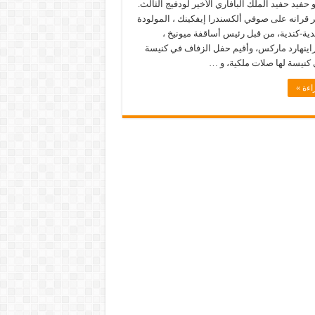
هو حفيد حفيد الملك البافاري الأخير لودفيج الثالث.
ر قرانه على صوفي ألكسندرا إيفكينك ، المولودة
دية-كندية، من قبل رئيس أساقفة ميونيخ ،
 راينهارد ماركس، وأقيم حفل الزفاف في كنيسة
 كنيسة لها صلات ملكية، و …
اءة »