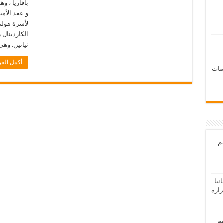
بافاريا ، و
و عقد الأمي
لأسرة هولن
الكاردينال
ثياتين. وهي
أكمل القر
امات
عم
يا
رارة
هم