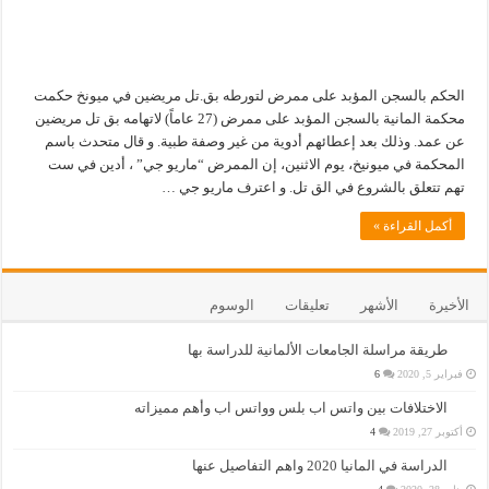
الحكم بالسجن المؤبد على ممرض لتورطه بق.تل مريضين في ميونخ حكمت
محكمة المانية بالسجن المؤبد على ممرض (27 عاماً) لاتهامه بق تل مريضين
عن عمد. وذلك بعد إعطائهم أدوية من غير وصفة طبية. و قال متحدث باسم
المحكمة في ميونيخ، يوم الاثنين، إن الممرض “ماريو جي” ، أدين في ست
تهم تتعلق بالشروع في الق تل. و اعترف ماريو جي …
أكمل القراءة »
الأخيرة
الأشهر
تعليقات
الوسوم
طريقة مراسلة الجامعات الألمانية للدراسة بها
فبراير 5, 2020
6
الاختلافات بين واتس اب بلس وواتس اب وأهم مميزاته
أكتوبر 27, 2019
4
الدراسة في المانيا 2020 واهم التفاصيل عنها