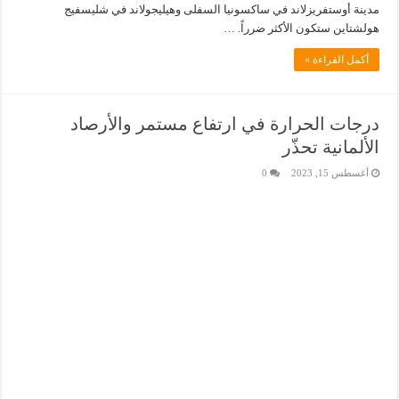
مدينة أوستفريزلاند في ساكسونيا السفلى وهيليجولاند في شليسفيج
هولشتاين ستكون الأكثر ضرراً. …
أكمل القراءة »
درجات الحرارة في ارتفاع مستمر والأرصاد
الألمانية تحذّر
أغسطس 15, 2023
0