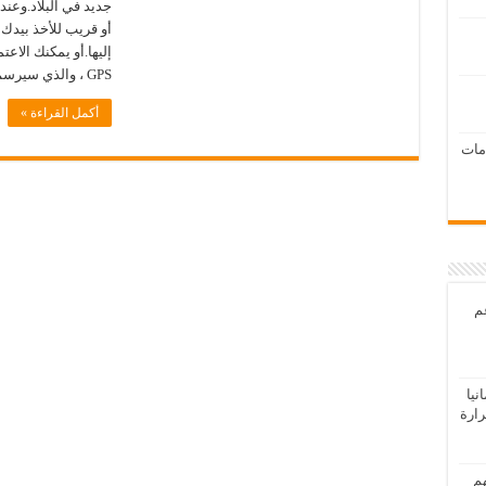
جديد في البلاد.وعن
أو قريب للأخذ بيدك
إليها.أو يمكنك الاع
GPS ، والذي سيرسم لك خريطة المدينة التي تقيم …
أكمل القراءة »
امات
عم
يا
رارة
هم