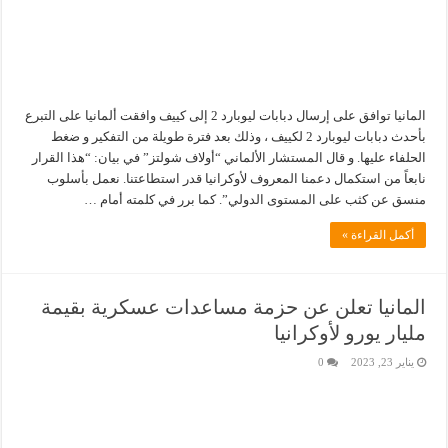
المانيا توافق على إرسال دبابات ليوبارد 2 إلى كييف وافقت ألمانيا على التبرع
بأحدث دبابات ليوبارد 2 لكييف ، وذلك بعد فترة طويلة من التفكير و ضغط
الحلفاء عليها. و قال المستشار الألماني “أولاف شولتز” في بيان: “هذا القرار
نابعاً من استكمال دعمنا المعروف لأوكرانيا قدر استطاعتنا. نعمل بأسلوب
منسق عن كثب على المستوى الدولي”. كما برر في كلمته أمام …
أكمل القراءة »
المانيا تعلن عن حزمة مساعدات عسكرية بقيمة
مليار يورو لأوكرانيا
يناير 23, 2023
0