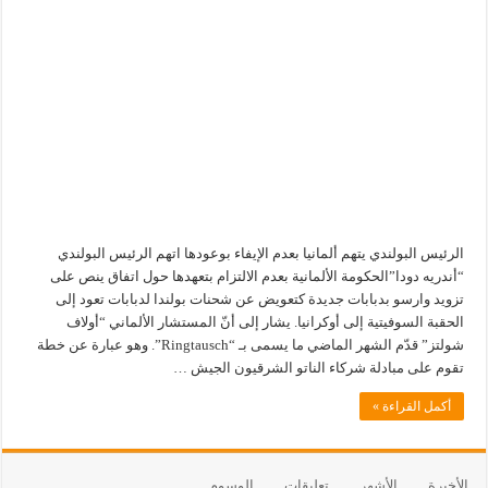
الرئيس البولندي يتهم ألمانيا بعدم الإيفاء بوعودها اتهم الرئيس البولندي
“أندريه دودا”الحكومة الألمانية بعدم الالتزام بتعهدها حول اتفاق ينص على
تزويد وارسو بدبابات جديدة كتعويض عن شحنات بولندا لدبابات تعود إلى
الحقبة السوفيتية إلى أوكرانيا. يشار إلى أنّ المستشار الألماني “أولاف
شولتز” قدّم الشهر الماضي ما يسمى بـ “Ringtausch”. وهو عبارة عن خطة
تقوم على مبادلة شركاء الناتو الشرقيون الجيش …
أكمل القراءة »
الأخيرة
الأشهر
تعليقات
الوسوم