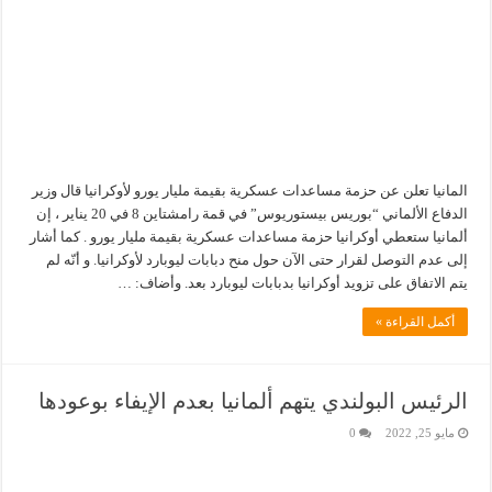
المانيا تعلن عن حزمة مساعدات عسكرية بقيمة مليار يورو لأوكرانيا قال وزير
الدفاع الألماني “بوريس بيستوريوس” في قمة رامشتاين 8 في 20 يناير ، إن
ألمانيا ستعطي أوكرانيا حزمة مساعدات عسكرية بقيمة مليار يورو . كما أشار
إلى عدم التوصل لقرار حتى الآن حول منح دبابات ليوبارد لأوكرانيا. و أنّه لم
يتم الاتفاق على تزويد أوكرانيا بدبابات ليوبارد بعد. وأضاف: …
أكمل القراءة »
الرئيس البولندي يتهم ألمانيا بعدم الإيفاء بوعودها
مايو 25, 2022
0