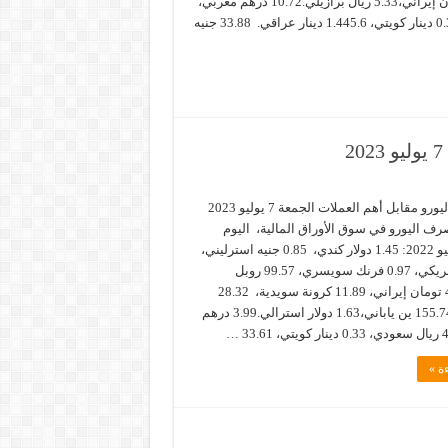
سويدية، 46.34 تومان إيراني،5.33 ريال برازيلي.10.72 درهم مغربي،
0.77 دينار أردني، 0.33 دينار كويتي، 1.445.6 دينار عراقي. 33.88 جنيه
سعر صرف اليورو مقابل أهم العملات الجمعة 7 يوليو 2023
 اليورو في سوق الأوراق المالية، اليوم
الجمعة 7 يوليو 2022: 1.45 دولار كندي، 0.85 جنيه استرليني،
1.08 دولار أمريكي، 0.97 فرنك سويسري، 99.57 روبل
روسي.46.07 تومان إيراني، 11.89 كرونة سويدية، 28.32
ليرة تركية، 155.74 ين ياباني،1.63 دولار استرالي.3.99 درهم
ة »