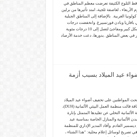
ط الثلوج الكثيفة تعرضت معظم المناطق في
وم الأربعاء ، لعاصفة ثلجية، امتد تأثيرها من برلين
ولونيا الغربية. بالإضافة إلى المناطق الجبلية
ي بافاريا وبادن فورتمبيرغ. وانخفضت درجات
الحرارة بشكل كبير ومفاجئ لتصل إلى 10 درجات مئوية
في بعض المناطق .بدورها، دعت خدمة الأرصاد
اء عيد الميلاد بسبب أزمة
تحث المواطنين على تخفيف أضواء عيد الميلاد
بسبب أزمة الطاقة قالت منظمة العمل البيئي الألمانية (DUH)،
 الألمانية التخلي عن تقليدها المتمثل بإنارة
ن الألمانية والمنازل الخاصة بمناسبة عيد
ديسمبر القادم. وأفاد المدير الإداري للمنظمة
 تصريح لوسائل إعلام محلية: “هذا الشتاء ،