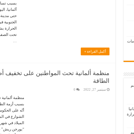
بسبب تساق
ألمانيا، الي
حتى مدينة ك
الجنوبية ف
تحت الصفر 
…
امات
أكمل القراءة »
منظمة ألمانية تحث المواطنين على تخفيف أضو
الطاقة
عم
سبتمبر 27, 2022
0
منظمة ألمانية 
يا
أنّه على الحكومة
رارة
الشوارع في المد
الميلاد في شهر 
“يورجن ريش” في
هم