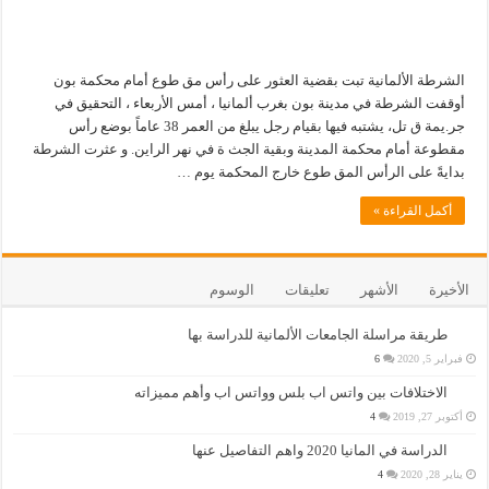
الشرطة الألمانية تبت بقضية العثور على رأس مق طوع أمام محكمة بون
أوقفت الشرطة في مدينة بون بغرب ألمانيا ، أمس الأربعاء ، التحقيق في
جر.يمة ق تل، يشتبه فيها بقيام رجل يبلغ من العمر 38 عاماً بوضع رأس
مقطوعة أمام محكمة المدينة وبقية الجث ة في نهر الراين. و عثرت الشرطة
بدايةً على الرأس المق طوع خارج المحكمة يوم …
أكمل القراءة »
الأخيرة
الأشهر
تعليقات
الوسوم
طريقة مراسلة الجامعات الألمانية للدراسة بها
فبراير 5, 2020
6
الاختلافات بين واتس اب بلس وواتس اب وأهم مميزاته
أكتوبر 27, 2019
4
الدراسة في المانيا 2020 واهم التفاصيل عنها
يناير 28, 2020
4